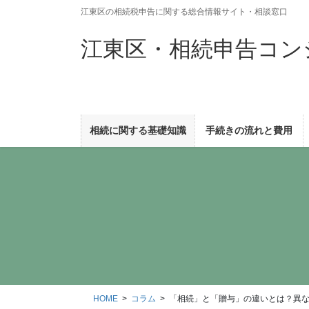
コ
ナ
江東区の相続税申告に関する総合情報サイト・相談窓口
ン
ビ
テ
ゲ
江東区・相続申告コン
ン
ー
ツ
シ
に
ョ
移
ン
動
に
相続に関する基礎知識
手続きの流れと費用
移
動
HOME
コラム
「相続」と「贈与」の違いとは？異