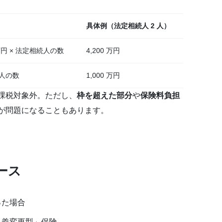
具体例（法定相続人 2
人）
0 万円 × 法定相続人の数
4,200 万円
続人の数
1,000 万円
課税対象外。ただし、
枠を超えた部分
や
保険料負担
が問題になることもあります。
ース
った場合
名義変更型」保険