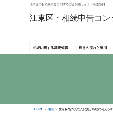
コ
ナ
江東区の相続税申告に関する総合情報サイト・相談窓口
ン
ビ
テ
ゲ
江東区・相続申告コン
ン
ー
ツ
シ
に
ョ
移
ン
動
に
相続に関する基礎知識
手続きの流れと費用
移
動
HOME
相続
生命保険の受取人変更が相続に与える