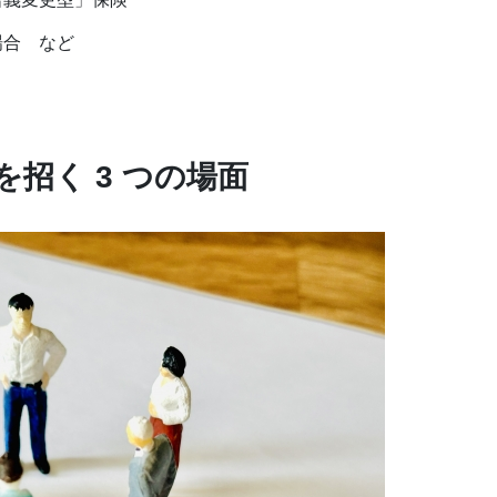
場合 など
を招く 3
つの場面